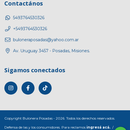
Contactános
5493764530326
+5493764530326
buloneraposadas@yahoo.com.ar
Av. Uruguay 3457 - Posadas, Misiones.
Sigamos conectados
Copyright Bulonera Posadas - 2026. Todos los derechos reservados.
Defensa de las y los consumidores. Para reclamos
ingresá acá.
/