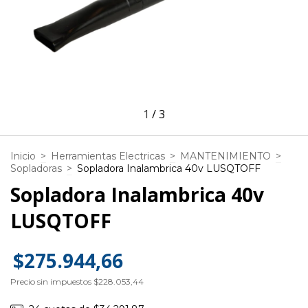
1
/
3
Inicio
>
Herramientas Electricas
>
MANTENIMIENTO
>
Sopladoras
>
Sopladora Inalambrica 40v LUSQTOFF
Sopladora Inalambrica 40v
LUSQTOFF
$275.944,66
Precio sin impuestos
$228.053,44