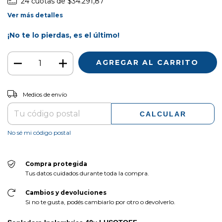
24
cuotas de
$34.291,87
Ver más detalles
¡No te lo pierdas, es el último!
CAMBIAR CP
Entregas para el CP:
Medios de envío
CALCULAR
No sé mi código postal
Compra protegida
Tus datos cuidados durante toda la compra.
Cambios y devoluciones
Si no te gusta, podés cambiarlo por otro o devolverlo.