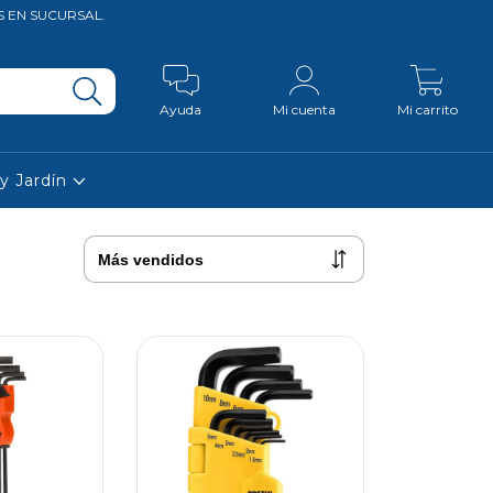
S EN SUCURSAL.
0
Ayuda
Mi cuenta
Mi carrito
y Jardín