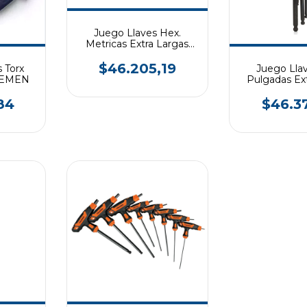
Juego Llaves Hex.
Metricas Extra Largas
HAMILTON
$46.205,19
 Torx
Juego Lla
REMEN
Pulgadas Ex
HAMIL
84
$46.3