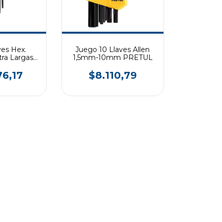
ves Hex.
Juego 10 Llaves Allen
tra Largas
1,5mm-10mm PRETUL
TON
76,17
$8.110,79