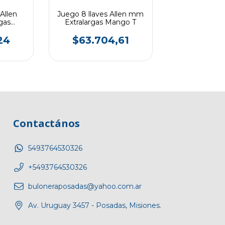
Allen
Juego 8 llaves Allen mm
gas
Extralargas Mango T
24
$63.704,61
Contactános
5493764530326
+5493764530326
buloneraposadas@yahoo.com.ar
Av. Uruguay 3457 - Posadas, Misiones.