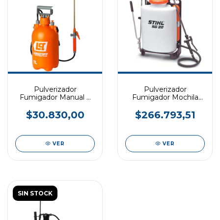
Pulverizador
Pulverizador
Fumigador Manual 7
Fumigador Mochila
Litros LUSQTOFF
18LTS STIHL
$30.830,00
$266.793,51
VER
VER
SIN STOCK