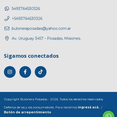
5493764530326
+5493764530326
buloneraposadas@yahoo.com.ar
Av. Uruguay 3457 - Posadas, Misiones.
Sigamos conectados
Copyright Bulonera Posadas - 2026. Todos los derechos reservados.
Defensa de las y los consumidores. Para reclamos
ingresá acá.
/
Botón de arrepentimiento