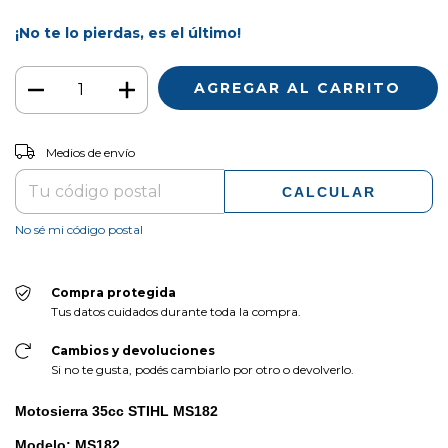
¡No te lo pierdas, es el último!
CAMBIAR CP
Entregas para el CP:
Medios de envío
CALCULAR
No sé mi código postal
Compra protegida
Tus datos cuidados durante toda la compra.
Cambios y devoluciones
Si no te gusta, podés cambiarlo por otro o devolverlo.
Motosierra 35cc STIHL MS182
Modelo: MS182