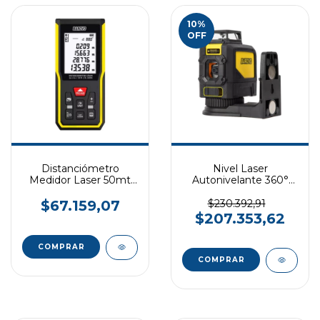
10
%
OFF
Distanciómetro
Nivel Laser
Medidor Laser 50mt
Autonivelante 360°
Batería Ion-litio
BAROVO
BAROVO
$67.159,07
$230.392,91
$207.353,62