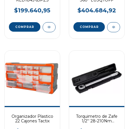
KLD1845 63PZS
360° LUSQTOFF
$199.640,95
$404.684,92
Organizador Plastico
Torquimetro de Zafe
22 Cajones Tactix
1/2'' 28-210Nm
HAMILTON