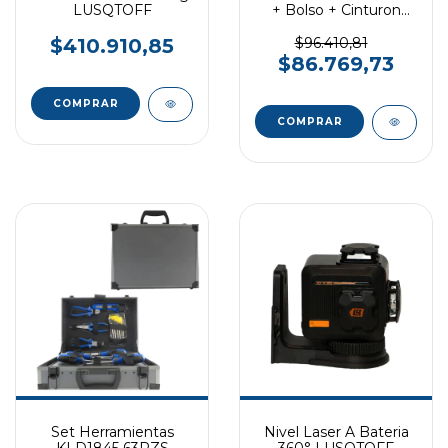
LUSQTOFF
+ Bolso + Cinturon
Porta Herramientas
INGCO
$410.910,85
$96.410,81
$86.769,73
Set Herramientas
Nivel Laser A Bateria