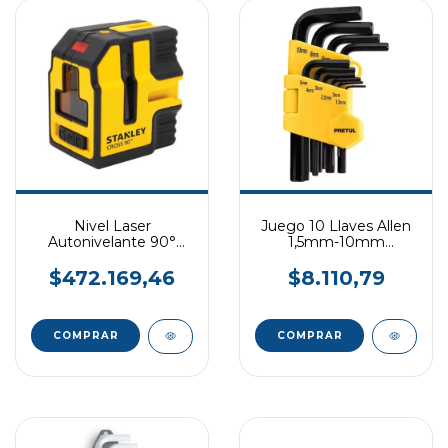
Nivel Laser
Juego 10 Llaves Allen
Autonivelante 90°
1,5mm-10mm
STANLEY
PRETUL
$472.169,46
$8.110,79